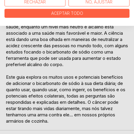
Com as causas do câncer variando de uso do tabaco até
RECHAZAR
NO, AJUSTAR
peso em excesso, uma teoria sugere que os níveis de
ACEPTAR TODO
acidez e alcalinidade no corpo também são um fator
importante. Alta acidez está ligada a condições piores de
saúde, enquanto um nível mais neutro e alcalino está
associado a uma saúde mais favorável e maior. A ciência
está dando uma boa olhada em maneiras de neutralizar a
acidez crescente das pessoas no mundo todo, com alguns
estudos focando o bicarbonato de sódio como uma
ferramenta que pode ser usada para aumentar o estado
preferível alcalino do corpo.
Este guia explora os muitos usos e potenciais benefícios
de adicionar o bicarbonato de sódio à sua dieta diária; de
quanto usar, quando usar, como ingerir, os benefícios e os
potenciais efeitos colaterais, todas as perguntas são
respondidas e explicadas em detalhes. O câncer pode
estar tirando mais vidas diariamente, mas nós talvez
tenhamos uma arma contra ele... em nossos próprios
armários de cozinha.