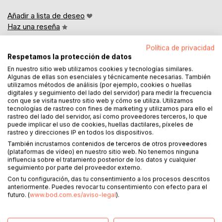
Añadir a lista de deseo
Haz una reseña
Política de privacidad
Respetamos la protección de datos
En nuestro sitio web utilizamos cookies y tecnologías similares.
Algunas de ellas son esenciales y técnicamente necesarias. También
utilizamos métodos de análisis (por ejemplo, cookies o huellas
digitales y seguimiento del lado del servidor) para medir la frecuencia
con que se visita nuestro sitio web y cómo se utiliza. Utilizamos
DESCRIPCIÓN
tecnologías de rastreo con fines de marketing y utilizamos para ello el
rastreo del lado del servidor, así como proveedores terceros, lo que
puede implicar el uso de cookies, huellas dactilares, píxeles de
As taxas de câncer estão aumentando no mundo todo,
rastreo y direcciones IP en todos los dispositivos.
com um relatório de 2012 da Organização Mundial da
También incrustamos contenidos de terceros de otros proveedores
Saúde afirmando que haverá 14 milhões de novos casos a
(plataformas de vídeo) en nuestro sitio web. No tenemos ninguna
influencia sobre el tratamiento posterior de los datos y cualquier
cada ano, com 8.2 milhões de mortes relacionadas ao
seguimiento por parte del proveedor externo.
câncer. Estes números astronômicos tornam o câncer uma
Con tu configuración, das tu consentimiento a los procesos descritos
das principais causas de morte no mundo, e com 1 em
anteriormente. Puedes revocar tu consentimiento con efecto para el
cada 4 mortes nos Estados Unidos atribuídas ao Câncer, é
futuro. (
www.bod.com.es/aviso-legal
).
a segunda principal causa de morte apenas na América.