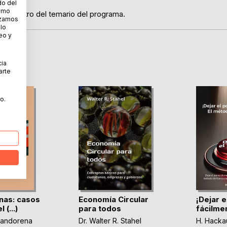
no.
do del
cómo
ión dentro del temario del programa.
lizamos
 lo
eo y
cia
arte
o.
enas: casos
Economía Circular
¡Dejar e
 (...)
para todos
fácilmen
nandorena
Dr. Walter R. Stahel
H. Hacka