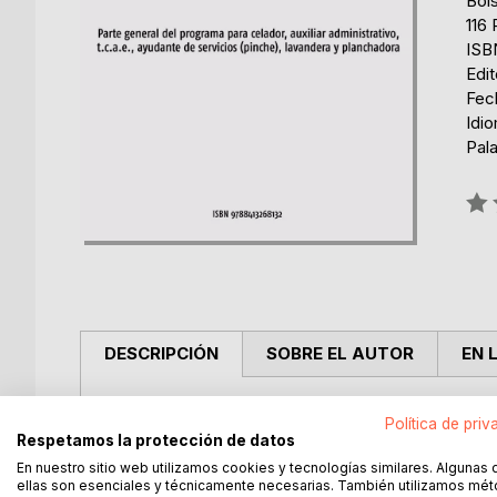
Bols
116 
ISB
Edi
Fec
Idi
Pala
Rati
0%
DESCRIPCIÓN
SOBRE EL AUTOR
EN 
320 preguntas tipo test relativas a la parte gener
Política de priv
en cuidados auxiliares de enfermería, auxiliar admi
Respetamos la protección de datos
planchadora.
En nuestro sitio web utilizamos cookies y tecnologías similares. Algunas 
Válidas para interinos, eventuales y personal que 
ellas son esenciales y técnicamente necesarias. También utilizamos mé