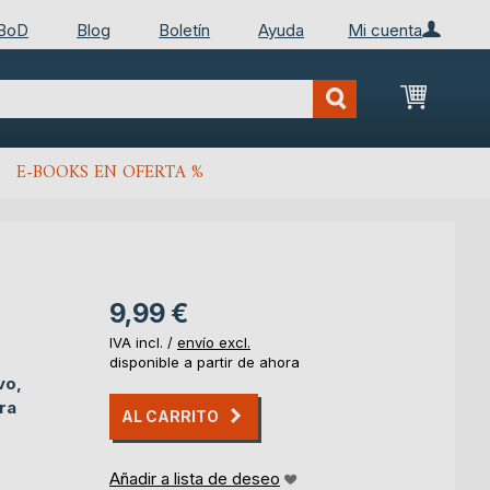
 BoD
Blog
Boletín
Ayuda
Mi cuenta
Mi cest
E-BOOKS EN OFERTA %
9,99 €
IVA incl. /
envío excl.
disponible a partir de ahora
vo,
ra
AL CARRITO
Añadir a lista de deseo