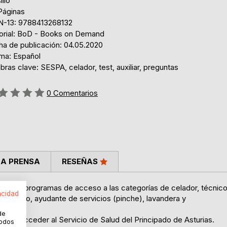
illo
Páginas
N-13: 9788413268132
torial: BoD - Books on Demand
ha de publicación: 04.05.2020
oma: Español
bras clave: SESPA, celador, test, auxiliar, preguntas
ng:
0
Comentarios
LA PRENSA
RESEÑAS
al de los programas de acceso a las categorías de celador, técnic
acidad
nistrativo, ayudante de servicios (pinche), lavandera y
de
desee acceder al Servicio de Salud del Principado de Asturias.
todos