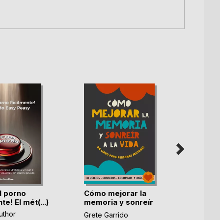
l porno
Cómo mejorar la
te! El mét(...)
memoria y sonreír
"Alta 
(...)
que no
uthor
Grete Garrido