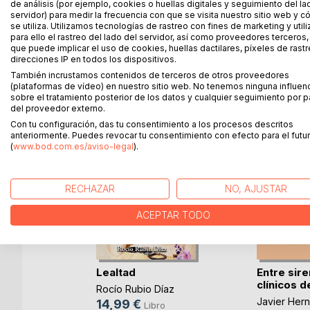
Divididas en 8 test mixtos de 40 preguntas cada u
de análisis (por ejemplo, cookies o huellas digitales y seguimiento del la
servidor) para medir la frecuencia con que se visita nuestro sitio web y 
Con las respuestas a cada pregunta y su localizac
se utiliza. Utilizamos tecnologías de rastreo con fines de marketing y uti
para ello el rastreo del lado del servidor, así como proveedores terceros,
que puede implicar el uso de cookies, huellas dactilares, píxeles de rastr
direcciones IP en todos los dispositivos.
También incrustamos contenidos de terceros de otros proveedores
MÁS TÍTULOS DE
BoD
(plataformas de vídeo) en nuestro sitio web. No tenemos ninguna influen
sobre el tratamiento posterior de los datos y cualquier seguimiento por p
del proveedor externo.
Con tu configuración, das tu consentimiento a los procesos descritos
anteriormente. Puedes revocar tu consentimiento con efecto para el futur
(
www.bod.com.es/aviso-legal
).
RECHAZAR
NO, AJUSTAR
ACEPTAR TODO
l caos en
Lealtad
Entre sir
..)
clínicos del
Rocío Rubio Díaz
n
Javier Her
14,99 €
Libro