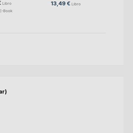
€
13,49 €
Pamel
Libro
Libro
14,9
E-Book
6,99
ar)