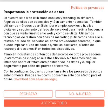
Política de privacidad
Aquest llibre neix de l´amor serè d´una mare que vol
Respetamos la protección de datos
caminar, cada vespre, al costat dels seus fills, guiant-los
En nuestro sitio web utilizamos cookies y tecnologías similares.
Algunas de ellas son esenciales y técnicamente necesarias. También
cap a la pau, la fe i la llum que ja habiten dins seu. És una
utilizamos métodos de análisis (por ejemplo, cookies o huellas
invitació diària a tornar al cor, on resideix la presència
digitales y seguimiento del lado del servidor) para medir la frecuencia
divina.
con que se visita nuestro sitio web y cómo se utiliza. Utilizamos
tecnologías de rastreo con fines de marketing y utilizamos para ello el
rastreo del lado del servidor, así como proveedores terceros, lo que
Conté contes curts, pregàries i afirmacions que brollen de
puede implicar el uso de cookies, huellas dactilares, píxeles de
la senzillesa i l´amor sincer, pensades per sembrar valors
rastreo y direcciones IP en todos los dispositivos.
com la bondat, la gratitud, la confiança i l´amor cap a Déu.
También incrustamos contenidos de terceros de otros proveedores
Són històries que no tan sols s´expliquen: es respiren, es
(plataformas de vídeo) en nuestro sitio web. No tenemos ninguna
influencia sobre el tratamiento posterior de los datos y cualquier
senten, es viuen.
seguimiento por parte del proveedor externo.
Con tu configuración, das tu consentimiento a los procesos descritos
Cada pàgina és com un estel encès en la nit: convida a
anteriormente. Puedes revocar tu consentimiento con efecto para el
somiar, a sentir-se estimat, i a confiar que Déu ens
futuro. (
www.bod.com.es/aviso-legal
).
acompanya, sempre, fins i tot en el silenci. Perquè dins
nostre hi ha una llum sagrada que no s´apaga mai.
RECHAZAR
NO, AJUSTAR
Més que un llibre, és un ritual d´amor, de vincle profund, de
calma i d´espiritualitat compartida. Un camí dolç cap al que
ACEPTAR TODO