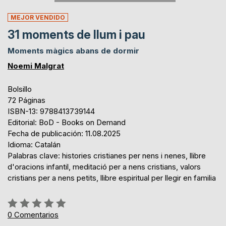
MEJOR VENDIDO
31 moments de llum i pau
Moments màgics abans de dormir
Noemi Malgrat
Bolsillo
72 Páginas
ISBN-13: 9788413739144
Editorial: BoD - Books on Demand
Fecha de publicación: 11.08.2025
Idioma: Catalán
Palabras clave: histories cristianes per nens i nenes, llibre
d'oracions infantil, meditació per a nens cristians, valors
cristians per a nens petits, llibre espiritual per llegir en familia
Rating:
0%
0
Comentarios