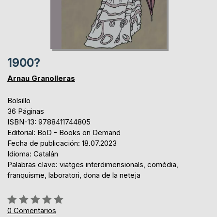
1900?
Arnau Granolleras
Bolsillo
36 Páginas
ISBN-13: 9788411744805
Editorial: BoD - Books on Demand
Fecha de publicación: 18.07.2023
Idioma: Catalán
Palabras clave: viatges interdimensionals, comèdia,
franquisme, laboratori, dona de la neteja
Rating:
0%
0
Comentarios