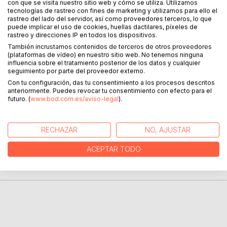
DESCRIPCIÓN
con que se visita nuestro sitio web y cómo se utiliza. Utilizamos
tecnologías de rastreo con fines de marketing y utilizamos para ello el
rastreo del lado del servidor, así como proveedores terceros, lo que
puede implicar el uso de cookies, huellas dactilares, píxeles de
En un món en el qual s'estan estudiant els viatges
rastreo y direcciones IP en todos los dispositivos.
interdimensionals, què passaria si la dona de la neteja es
También incrustamos contenidos de terceros de otros proveedores
quedés atrapada en una altra dimensió?
(plataformas de vídeo) en nuestro sitio web. No tenemos ninguna
influencia sobre el tratamiento posterior de los datos y cualquier
seguimiento por parte del proveedor externo.
I si quatre joves becaris l'acompanyessin en aquesta curta
però intensa aventura?
Con tu configuración, das tu consentimiento a los procesos descritos
anteriormente. Puedes revocar tu consentimiento con efecto para el
futuro. (
www.bod.com.es/aviso-legal
).
SOBRE EL AUTOR
RECHAZAR
NO, AJUSTAR
EN LA PRENSA
ACEPTAR TODO
RESEÑAS