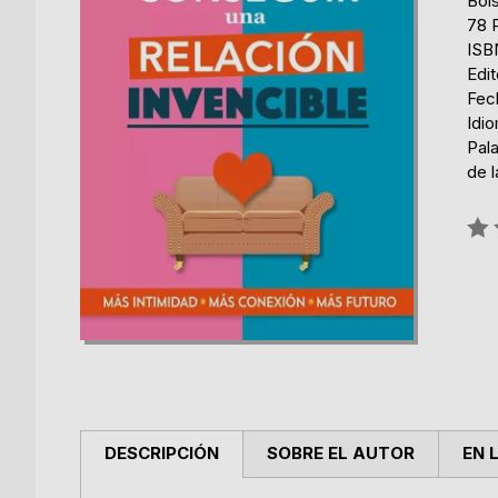
Bols
78 
ISB
Edi
Fec
Idi
Pala
de l
Rati
0%
DESCRIPCIÓN
SOBRE EL AUTOR
EN 