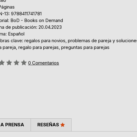
illo
Páginas
N-13: 9788411741781
torial: BoD - Books on Demand
ha de publicación: 20.04.2023
oma: Español
bras clave: regalos para novios, problemas de pareja y soluciones
a pareja, regalo para parejas, preguntas para parejas
ng:
0
Comentarios
LA PRENSA
RESEÑAS