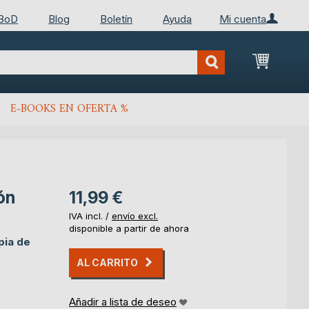
 BoD
Blog
Boletín
Ayuda
Mi cuenta
Mi cest
E-BOOKS EN OFERTA %
ón
11,99 €
IVA incl. /
envío excl.
disponible a partir de ahora
pia de
AL CARRITO
Añadir a lista de deseo