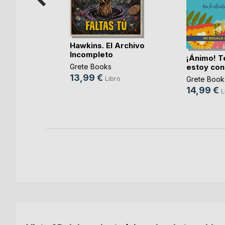
Hawkins. El Archivo
Incompleto
ilidad, lo
¡Ánimo! T
..)
estoy con
Grete Books
13,99 €
Gómez
Libro
Grete Book
14,99 €
o
L
ok