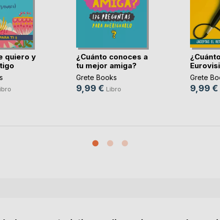
e quiero y
¿Cuánto conoces a
¿Cuánto
tigo
tu mejor amiga?
Eurovis
s
Grete Books
Grete Bo
9,99 €
9,99 €
ibro
Libro