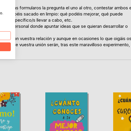
o.
bir. Tras formularos la pregunta el uno al otro, contestar ambos 
o.
e que habéis sacado en limpio: qué podéis mejorar, qué puede
o/s específico/s llevar a cabo, etc.
derno personal donde apuntar ideas que se quieran desarrollar o
able con vuestra relación y aunque en ocasiones lo que oigáis o
bases de vuestra unión serán, tras este maravilloso experimento,