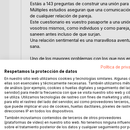
Estáis a 143 preguntas de construir una unión para 
Múltiples estudios aseguran que una comunicación
de cualquier relación de pareja.
Este cuestionario es vuestro pasaporte a una unión
vosotros mismos, como individuos y como pareja, 
saneen antes incluso de que surjan.
Una relación sentimental es una maravillosa avent
sana.
Uno de los mayores problemas con los que nos en
falta de comunicación. Con frecuencia, los quehace
Política de priv
esperada, nos lleva a un distanciamiento con nuest
Respetamos la protección de datos
conexión ni intimidad y en el peor de los casos, a l
En nuestro sitio web utilizamos cookies y tecnologías similares. Algunas 
En este libro se han recopilado las preguntas más
ellas son esenciales y técnicamente necesarias. También utilizamos mé
de análisis (por ejemplo, cookies o huellas digitales y seguimiento del la
pareja.
servidor) para medir la frecuencia con que se visita nuestro sitio web y 
Cuestiones enfocadas en profundizar en vuestros 
se utiliza. Utilizamos tecnologías de rastreo con fines de marketing y uti
respetaros y poder construir juntos un puente sólid
para ello el rastreo del lado del servidor, así como proveedores terceros,
que puede implicar el uso de cookies, huellas dactilares, píxeles de rastr
Reservad tiempo para vosotros para ir respondie
direcciones IP en todos los dispositivos.
que dará como resultado el mejor fruto posible: un
También incrustamos contenidos de terceros de otros proveedores
Cómo utilizar este libro
(plataformas de vídeo) en nuestro sitio web. No tenemos ninguna influen
Animad al otro a que sea amable pero sincero, d
sobre el tratamiento posterior de los datos y cualquier seguimiento por p