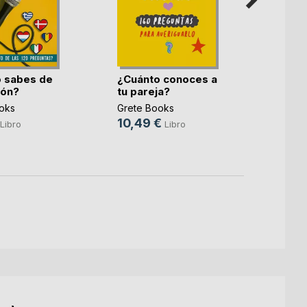
El mé
 sabes de
¿Cuánto conoces a
Grete 
ión?
tu pareja?
10,9
oks
Grete Books
10,49 €
Libro
Libro