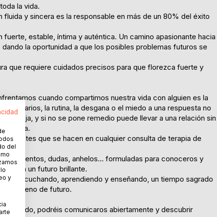
toda la vida.
 fluida y sincera es la responsable en más de un 80% del éxito
 fuerte, estable, íntima y auténtica. Un camino apasionante hacia
dando la oportunidad a que los posibles problemas futuros se
ura que requiere cuidados precisos para que florezca fuerte y
frentamos cuando compartimos nuestra vida con alguien es la
res diarios, la rutina, la desgana o el miedo a una respuesta no
acidad
ra pareja, y si no se pone remedio puede llevar a una relación sin
a ruptura.
de
 frecuentes que se hacen en cualquier consulta de terapia de
todos
do del
cómo
sentimientos, dudas, anhelos... formuladas para conoceros y
lizamos
o hacia un futuro brillante.
 lo
eo y
ndo y escuchando, aprendiendo y enseñando, un tiempo sagrado
 amor lleno de futuro.
cia
e ese modo, podréis comunicaros abiertamente y descubrir
arte